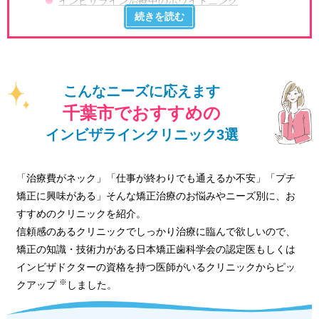
インビザライン治療中のホワイトニング
インビザラインのゴムかけ（顎間ゴム）の役割
インビザラインは後戻りしやすい？
インビザラインはデンタルローンで支払いがで
こんなニーズに応えます
きる？
千葉市でおすすめの
インビザラインクリニック3選
「治療費がネック」「仕事が終わりでも通えるか不安」「プチ
矯正に興味がある」そんな矯正治療のお悩みやニーズ別に、お
すすめのクリニックを紹介。
信頼感のあるクリニックでしっかり治療に臨んで欲しいので、
矯正の知識・技術力がある日本矯正歯科学会の認定医もしくは
インビザドクターの資格を持つ医師がいるクリニックからピッ
※
クアップ
しました。