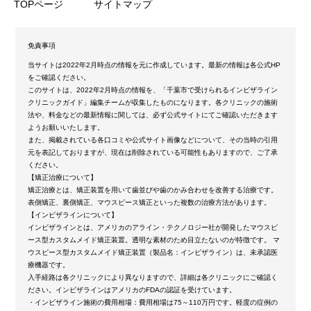
TOPページ
サイトマップ
免責事項
当サイトは2022年2月時点の情報を元に作成しています。最新の情報は各公式HP
をご確認ください。
このサイトは、2022年2月時点の情報を、「千葉市で受けられるインビザライン
クリニックガイド」編集チームが収集したものになります。各クリニックの施術
法や、料金などの最新情報に関しては、必ず公式サイトにてご確認いただきます
ようお願いいたします。
また、掲載されている各口コミや公式サイト画像などについて、その当時の引用
元を表記しておりますが、現在は削除されている可能性もありますので、ご了承
ください。
【矯正治療について】
矯正治療とは、矯正装置を用いて歯並びや歯のかみ合わせを改善する治療です。
表側矯正、裏側矯正、マウスピース矯正といった複数の治療方法があります。
【インビザラインについて】
インビザラインとは、アメリカのアライン・テクノロジー社が開発したマウスピ
ース型カスタムメイド矯正装置。透明な素材のため目立たないのが特徴です。 マ
ウスピース型カスタムメイド矯正装置（製品名：インビザライン）は、未承認医
療機器です。
入手経路は各クリニックにより異なりますので、詳細は各クリニックにご確認く
ださい。インビザラインはアメリカのFDAの認証を受けています。
・インビザライン施術の費用相場：費用相場は75～110万円です。軽度の症例の