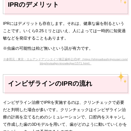
IPRのデメリット
IPRにはデメリットも存在します。それは、健康な歯を削るという
ことです。いくら0.25ミリとはいえ、人によっては一時的に知覚過
敏などを発症することもあります。
※虫歯の可能性は殆ど無いという説が有力です。
※参照元：東京・エムアンドアソシエイツ矯正歯科公式HP（https://shinsaibashi-kyousei.com/
blog/invisalign-knowledge/1571.html）
インビザラインのIPRの流れ
インビザライン治療でIPRを実施するのは、クリンチェックで必要
だと判明した場合が多いです。クリンチェックはインビザライン治
療の計画を立てるためのシミュレーションで、口腔内をスキャンし
て作成した歯の3Dモデルを用いて、歯がどのように動いていくかを