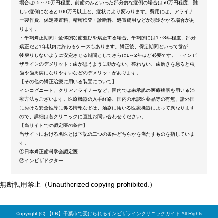
場合は65～70万円程度、前歯のみといった部分的な症例の場合は50万円程度、難
しい症例になると100万円以上と、症状により変わります。費用には、アライナ
ー製作費、保定装置料、精密検査・診断料、処置費用などが別途かかる場合があ
ります。
・平均矯正期間：全体的な歯並びを矯正する場合、平均的には1～3年程度。部分
矯正だと1年以内に終わるケースもあります。矯正後、保定期間といって歯が
後戻りしないように安定させる期間としてさらに1～2年ほど必要です。 ・インビ
ザラインのデメリット：歯が思うように動かない、整わない、歯磨きを怠ると虫
歯や歯周病になりやすいなどのデメリットがあります。
【その他の矯正治療に用いる装置について】
インコグニート、クリアアライナーなど、国内では未承認の医療機器を用いる治
療方法もございます。医療機器の入手経路、国内の承認医薬品等の有無、諸外国
における安全性等に係る情報などは、治療に用いる医療機器によって異なります
ので、詳細は各クリニックに直接お問い合わせください。
【当サイトでの認定医の条件】
当サイトにおける名医とは下記の二つの条件どちらかを満たすものを指していま
す。
①日本矯正歯科学会認定医
②インビザドクター
無断転用禁止（Unauthorized copying prohibited.）
Copyright (C)
千葉市で受けられるインビザラインクリニックガイド
All Rights