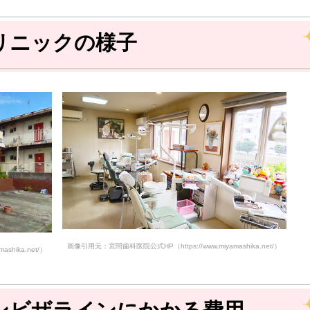
リニックの様子
画像引用元：宮間歯科医院公式HP（https://www.miyamashika.net/）
hika.net/）