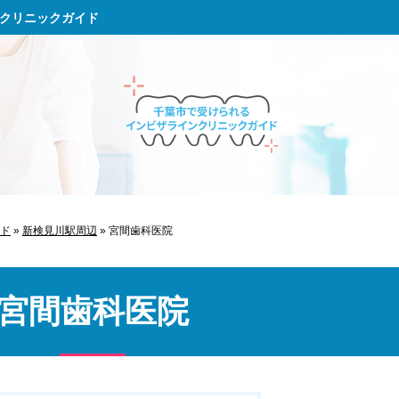
クリニックガイド
ド
»
新検見川駅周辺
»
宮間歯科医院
宮間歯科医院