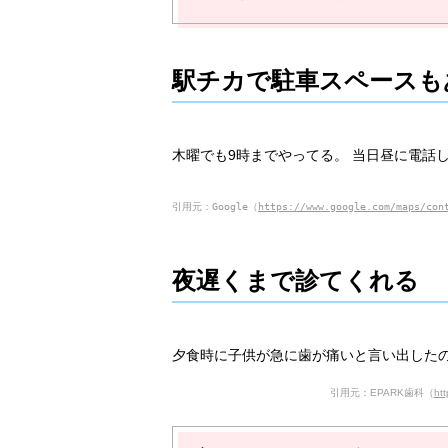
駅チカで駐車スペースも
木曜でも9時までやってる。 当日昼に電話
引用元：Google（
https://www.google.com/maps/con
夜遅くまで診てくれる
夕食時に子供が急に歯が痛いと言い出した
引用元：EPARK歯科（
htt