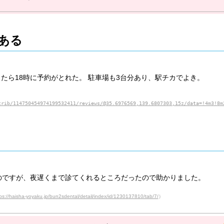
ある
したら18時に予約がとれた。 駐車場も3台分あり、駅チカでよき。
trib/114750454974199532411/reviews/@35.6976569,139.6807303,15z/data=!4m3!8m
のですが、夜遅くまで診てくれるところだったので助かりました。
ps://haisha-yoyaku.jp/bun2sdental/detail/index/id/1230137810/tab/7/
）