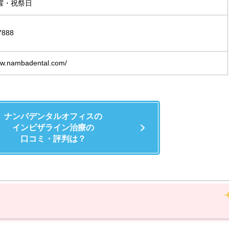
曜・祝祭日
7888
ww.nambadental.com/
ナンバデンタルオフィスの
インビザライン治療の
口コミ・評判は？