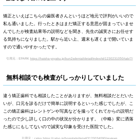
矯正といえばこちらの歯医者さんというほど地元で評判がいいので
私も通いました。行ったときはまだ矯正する意思が固まっていませ
んでしたが検査結果等の説明などを聞き、先生の誠実さにお任せす
る気持ちになりました。駅から近い上、週末も遅くまで開いていま
すので通いやすかったです。
引用元：EPARK
https://haisha-yoyaku.jp/bun2sdental/detail/index/id/1230231050/tab/7/
無料相談でも検査がしっかりしていました
違う矯正歯科でも相談したことがありますが、無料相談だとだいた
いが、口元を診るだけで簡単に説明するといった感じでしたが、こ
この矯正歯科はレントゲンや写真などを撮ってくれてからの説明だ
ったので少し詳しく口の中の状況が分かります。（中略）変に洒落
た感じにもしてないので誠実な印象を受けた医院でした。
引用元：caloo
https://caloo.jp/hospitals/detail/3120034090/reviews