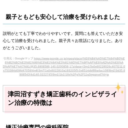
親子ともども安心して治療を受けられました
説明がとても丁寧でわかりやすいです。質問にも答えていただき安
心して治療を受けられました。親子共々お世話になりました。あり
がとうございました。
引用元：Googleマップ
https://www.google.co.jp/maps/place/%E6%B4%A5%E7%94%B0%E
6%B2%BC%E3%81%99%E3%81%9A%E3%81%8D%E7%9F%AF%E6%AD%A3%E6%A
D%AF%E7%A7%91/@35.6908586,140.0200858,17z/data=!3m1!5s0x60228026c407f211:0
x753384d09fd47059!4m8!3m7!1s0x6022810a193205f5:0x8514dbf89a4ac108!8m2!3d35.6
908543!4d140.0222745!9m1!1b1!16s%2Fg%2F11q3mgsnvd?hl=ja
津田沼すずき矯正歯科のインビザライ
ン治療の特徴は
矯正治療専門の歯科医院