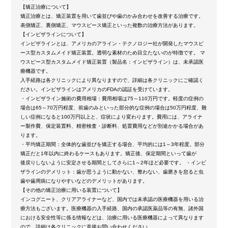
【矯正治療について】
矯正治療とは、矯正装置を用いて歯並びや歯のかみ合わせを改善する治療です。
表側矯正、裏側矯正、マウスピース矯正といった複数の治療方法があります。
【インビザラインについて】
インビザラインとは、アメリカのアライン・テクノロジー社が開発したマウスピ
ース型カスタムメイド矯正装置。透明な素材のため目立たないのが特徴です。 マ
ウスピース型カスタムメイド矯正装置（製品名：インビザライン）は、未承認医
療機器です。
入手経路は各クリニックにより異なりますので、詳細は各クリニックにご確認く
ださい。インビザラインはアメリカのFDAの認証を受けています。
・インビザライン施術の費用相場：費用相場は75～110万円です。軽度の症例の
場合は65～70万円程度、前歯のみといった部分的な症例の場合は50万円程度、難
しい症例になると100万円以上と、症状により変わります。費用には、アライナ
ー製作費、保定装置料、精密検査・診断料、処置費用などが別途かかる場合があ
ります。
・平均矯正期間：全体的な歯並びを矯正する場合、平均的には1～3年程度。部分
矯正だと1年以内に終わるケースもあります。矯正後、保定期間といって歯が
後戻りしないように安定させる期間としてさらに1～2年ほど必要です。 ・インビ
ザラインのデメリット：歯が思うように動かない、整わない、歯磨きを怠ると虫
歯や歯周病になりやすいなどのデメリットがあります。
【その他の矯正治療に用いる装置について】
インコグニート、クリアアライナーなど、国内では未承認の医療機器を用いる治
療方法もございます。医療機器の入手経路、国内の承認医薬品等の有無、諸外国
における安全性等に係る情報などは、治療に用いる医療機器によって異なります
ので、詳細は各クリニックに直接お問い合わせください。