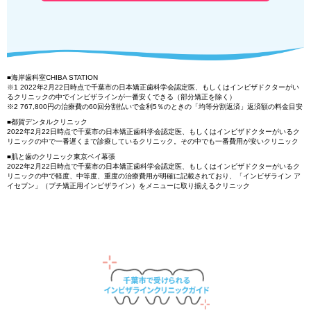
■海岸歯科室CHIBA STATION
※1 2022年2月22日時点で千葉市の日本矯正歯科学会認定医、もしくはインビザドクターがい
るクリニックの中でインビザラインが一番安くできる（部分矯正を除く）
※2 767,800円の治療費の60回分割払いで金利5％のときの「均等分割返済」返済額の料金目安
■都賀デンタルクリニック
2022年2月22日時点で千葉市の日本矯正歯科学会認定医、もしくはインビザドクターがいるク
リニックの中で一番遅くまで診療しているクリニック。その中でも一番費用が安いクリニック
■肌と歯のクリニック東京ベイ幕張
2022年2月22日時点で千葉市の日本矯正歯科学会認定医、もしくはインビザドクターがいるク
リニックの中で軽度、中等度、重度の治療費用が明確に記載されており、「インビザライン ア
イセブン」（プチ矯正用インビザライン）をメニューに取り揃えるクリニック