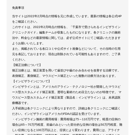
免責事項
当サイトは2022年2月時点の情報を元に作成しています。最新の情報は各公式HP
をご確認ください。
このサイトは、2022年2月時点の情報を、「千葉市で受けられるインビザライン
クリニックガイド」編集チームが収集したものになります。各クリニックの施術
法や、料金などの最新情報に関しては、必ず公式サイトにてご確認いただきます
ようお願いいたします。
また、掲載されている各口コミや公式サイト画像などについて、その当時の引用
元を表記しておりますが、現在は削除されている可能性もありますので、ご了承
ください。
【矯正治療について】
矯正治療とは、矯正装置を用いて歯並びや歯のかみ合わせを改善する治療です。
表側矯正、裏側矯正、マウスピース矯正といった複数の治療方法があります。
【インビザラインについて】
インビザラインとは、アメリカのアライン・テクノロジー社が開発したマウスピ
ース型カスタムメイド矯正装置。透明な素材のため目立たないのが特徴です。 マ
ウスピース型カスタムメイド矯正装置（製品名：インビザライン）は、未承認医
療機器です。
入手経路は各クリニックにより異なりますので、詳細は各クリニックにご確認く
ださい。インビザラインはアメリカのFDAの認証を受けています。
・インビザライン施術の費用相場：費用相場は75～110万円です。軽度の症例の
場合は65～70万円程度、前歯のみといった部分的な症例の場合は50万円程度、難
しい症例になると100万円以上と、症状により変わります。費用には、アライナ